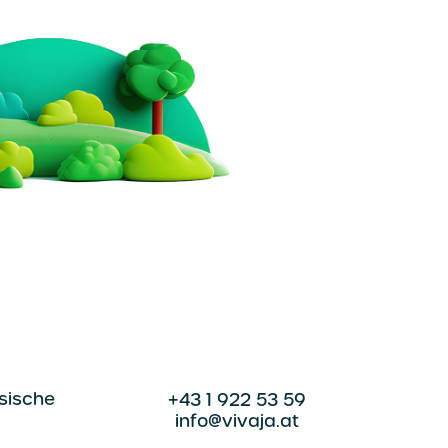
esische
+43 1 922 53 59
info@vivaja.at