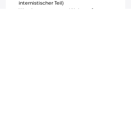
internistischer Teil)
Wundversorgung und Nahtentfernung
Harnuntersuchung
Hausbesuche auf Anfrage
Terminbuchung